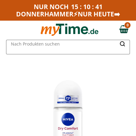
Zum Hauptinhalt springen
NUR NOCH
15 : 10 : 41
DONNERHAMMER⚡NUR HEUTE➡️
Zur Navigation springen
Zur Suche springen
0
0,00 €
MAIN MENU
Nach Produkten suchen