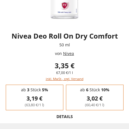
Nivea Deo Roll On Dry Comfort
50 ml
von
Nivea
3,35 €
67,00 €/1 l
inkl. MwSt., zzgl. Versand
Staffelpreise - Mengenrabatt
ab
3
Stück
5%
ab
6
Stück
10%
3,19 €
3,02 €
(63,80 €/1 l)
(60,40 €/1 l)
DETAILS