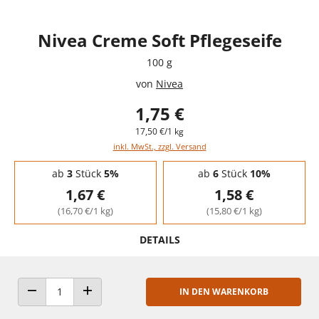
Nivea Creme Soft Pflegeseife
100 g
von
Nivea
1,75 €
17,50 €/1 kg
inkl. MwSt., zzgl. Versand
Staffelpreise - Mengenrabatt
ab
3
Stück
5%
ab
6
Stück
10%
1,67 €
1,58 €
(16,70 €/1 kg)
(15,80 €/1 kg)
DETAILS
IN DEN WARENKORB
ANZAHL VERRINGERN
ANZAHL ERHÖHEN