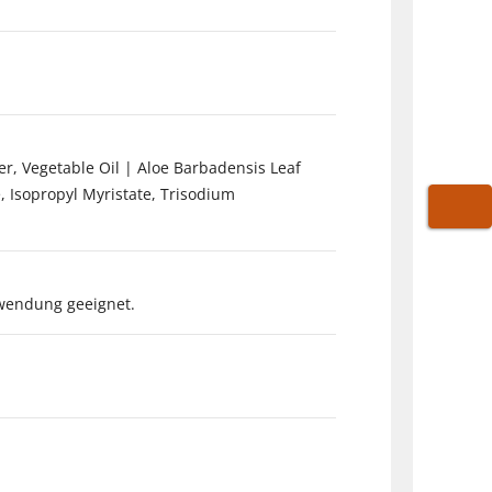
ter, Vegetable Oil | Aloe Barbadensis Leaf
, Isopropyl Myristate, Trisodium
WARE
nwendung geeignet.