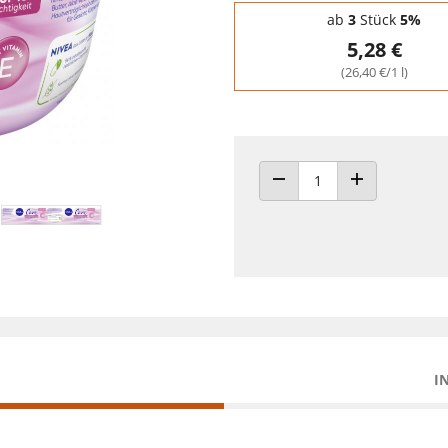
Staffelpreise - Mengenrabatt
ab
3
Stück
5%
5,28 €
(26,40 €/1 l)
ANZAHL VERRINGERN
ANZAHL ERHÖH
I