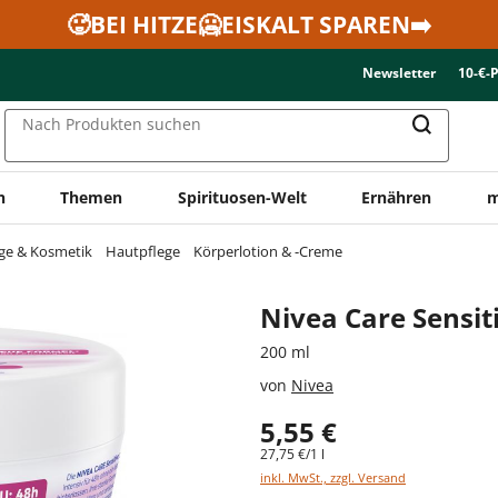
🥵BEI HITZE🥶EISKALT SPAREN➡️
Newsletter
10-€-
Nach Produkten suchen
n
Themen
Spirituosen-Welt
Ernähren
m
ge & Kosmetik
Hautpflege
Körperlotion & -Creme
Nivea Care Sensit
200 ml
von
Nivea
5,55 €
27,75 €/1 l
inkl. MwSt., zzgl. Versand