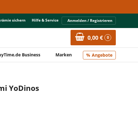
Prämie sichern
Hilfe & Service
Anmelden / Registrieren
0,00 €
0
yTime.de Business
Marken
Angebote
i YoDinos