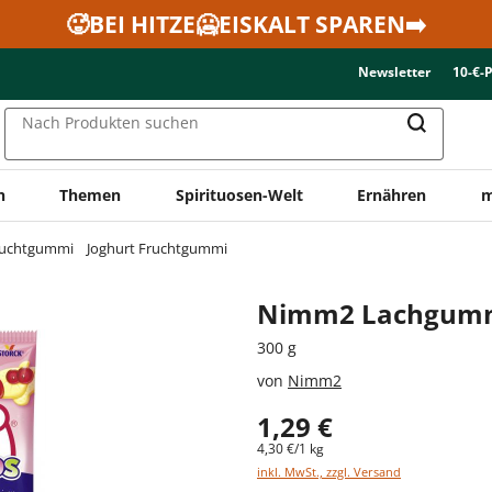
🥵BEI HITZE🥶EISKALT SPAREN➡️
Newsletter
10-€-
Nach Produkten suchen
n
Themen
Spirituosen-Welt
Ernähren
m
ruchtgummi
Joghurt Fruchtgummi
Nimm2 Lachgumm
300 g
von
Nimm2
1,29 €
4,30 €/1 kg
inkl. MwSt., zzgl. Versand