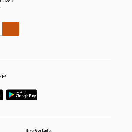
lusiven
-
pps
Ihre Vorteile