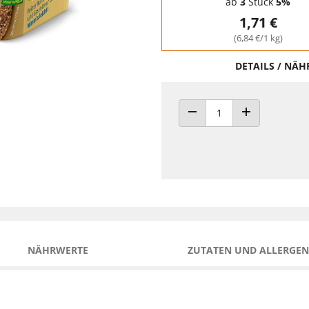
ab
3
Stück
5%
1,71 €
(6,84 €/1 kg)
DETAILS / NÄ
ANZAHL VERRINGERN
ANZAHL ERHÖH
NÄHRWERTE
ZUTATEN UND ALLERGEN