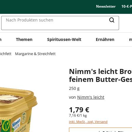
Newsletter
10-€-
Nach Produkten suchen
n
Themen
Spirituosen-Welt
Ernähren
m
ichfett
Margarine & Streichfett
Nimm's leicht Bro
feinem Butter-G
250 g
von
Nimm's leicht
1,79 €
7,16 €/1 kg
inkl. MwSt., zzgl. Versand
Staffelpreise - Mengenrabatt