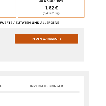
ab
6
Stück
10%
1,62 €
(6,48 €/1 kg)
HRWERTE / ZUTATEN UND ALLERGENE
IN DEN WARENKORB
EN
E
INVERKEHRBRINGER