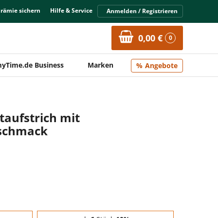
Prämie sichern
Hilfe & Service
Anmelden / Registrieren
0,00 €
0
yTime.de Business
Marken
Angebote
taufstrich mit
eschmack