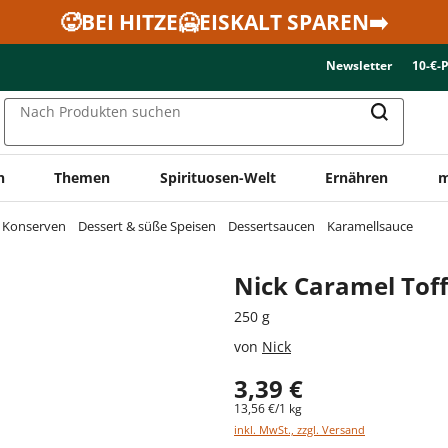
🥵BEI HITZE🥶EISKALT SPAREN➡️
Newsletter
10-€-
Nach Produkten suchen
n
Themen
Spirituosen-Welt
Ernähren
m
& Konserven
Dessert & süße Speisen
Dessertsaucen
Karamellsauce
Nick Caramel Tof
250 g
von
Nick
3,39 €
13,56 €/1 kg
inkl. MwSt., zzgl. Versand