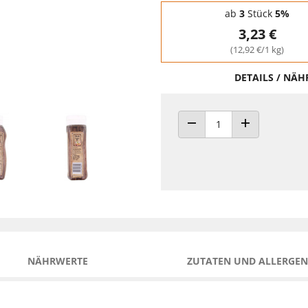
Staffelpreise - Mengenrabatt
ab
3
Stück
5%
3,23 €
(12,92 €/1 kg)
DETAILS / NÄ
ANZAHL VERRINGERN
ANZAHL ERHÖH
NÄHRWERTE
ZUTATEN UND ALLERGEN