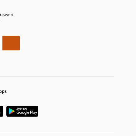
lusiven
-
pps