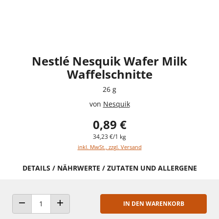
Nestlé Nesquik Wafer Milk
Waffelschnitte
26 g
von
Nesquik
0,89 €
34,23 €/1 kg
inkl. MwSt., zzgl. Versand
DETAILS / NÄHRWERTE / ZUTATEN UND ALLERGENE
IN DEN WARENKORB
ANZAHL VERRINGERN
ANZAHL ERHÖHEN