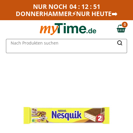
Zum Hauptinhalt springen
NUR NOCH
04 : 12 : 51
DONNERHAMMER⚡NUR HEUTE➡️
Zur Navigation springen
Zur Suche springen
0
0,00 €
MAIN MENU
Nach Produkten suchen