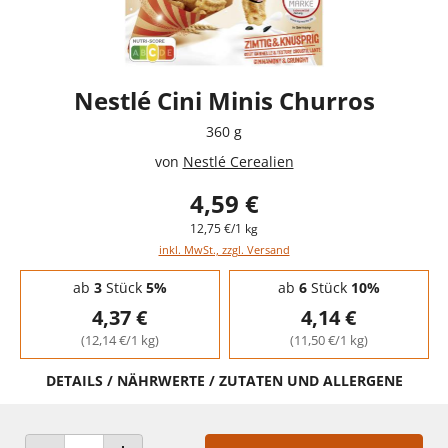
Nestlé Cini Minis Churros
360 g
von
Nestlé Cerealien
4,59 €
12,75 €/1 kg
inkl. MwSt., zzgl. Versand
Staffelpreise - Mengenrabatt
ab
3
Stück
5%
ab
6
Stück
10%
4,37 €
4,14 €
(12,14 €/1 kg)
(11,50 €/1 kg)
DETAILS / NÄHRWERTE / ZUTATEN UND ALLERGENE