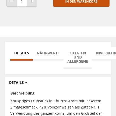
IN DEN WARENKORB
ANZAHL VERRINGERN
ANZAHL ERHÖHEN
DETAILS
NÄHRWERTE
ZUTATEN
INVERKEH
UND
ALLERGENE
DETAILS
Beschreibung
Knuspriges Frühstück in Churros-Form mit leckerem
Zimtgeschmack, 42% Vollkornweizen als Zutat Nr. 1.
Verwendung des ganzen Korns, um den Großteil der