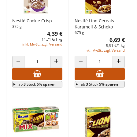
Nestlé Cookie Crisp
Nestlé Lion Cereals
375 g
Karamell & Schoko
4,39 €
675 g
6,69 €
11,71 €/1 kg
inkl. MwSt., zzgl. Versand
9,91 €/1 kg
inkl. MwSt., zzgl. Versand
ANZAHL VERRINGERN
ANZAHL ERHÖHEN
ANZAHL VERRINGERN
ANZAHL E
ab
3
Stück
5% sparen
ab
3
Stück
5% sparen