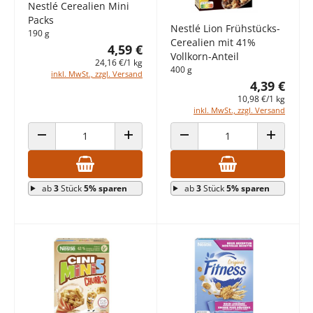
Nestlé Cerealien Mini
Packs
Nestlé Lion Frühstücks-
190 g
Cerealien mit 41%
4,59 €
Vollkorn-Anteil
24,16 €/1 kg
400 g
inkl. MwSt., zzgl. Versand
4,39 €
10,98 €/1 kg
inkl. MwSt., zzgl. Versand
ANZAHL VERRINGERN
ANZAHL ERHÖHEN
ANZAHL VERRINGERN
ANZAHL E
ab
3
Stück
5% sparen
ab
3
Stück
5% sparen