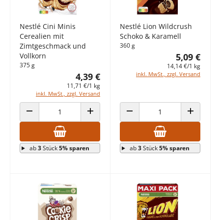
Nestlé Cini Minis
Nestlé Lion Wildcrush
Cerealien mit
Schoko & Karamell
Zimtgeschmack und
360 g
Vollkorn
5,09 €
375 g
14,14 €/1 kg
inkl. MwSt., zzgl. Versand
4,39 €
11,71 €/1 kg
inkl. MwSt., zzgl. Versand
ANZAHL VERRINGERN
ANZAHL ERHÖHEN
ANZAHL VERRINGERN
ANZAHL E
ab
3
Stück
5% sparen
ab
3
Stück
5% sparen