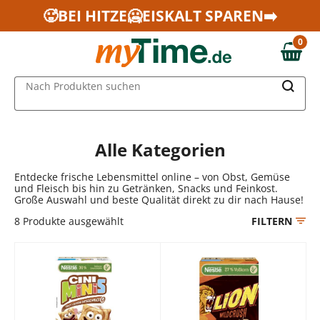
Zum Hauptinhalt springen
🥵BEI HITZE🥶EISKALT SPAREN➡️
Zur Navigation springen
0
Zur Suche springen
0,00 €
MAIN MENU
Nach Produkten suchen
Alle Kategorien
Entdecke frische Lebensmittel online – von Obst, Gemüse
und Fleisch bis hin zu Getränken, Snacks und Feinkost.
Große Auswahl und beste Qualität direkt zu dir nach Hause!
8
Produkte ausgewählt
FILTERN