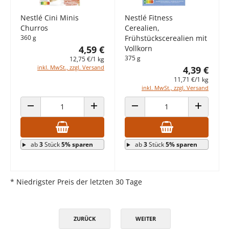
Nestlé Cini Minis
Nestlé Fitness
Churros
Cerealien,
360 g
Frühstückscerealien mit
4,59 €
Vollkorn
375 g
12,75 €/1 kg
inkl. MwSt., zzgl. Versand
4,39 €
11,71 €/1 kg
inkl. MwSt., zzgl. Versand
ANZAHL VERRINGERN
ANZAHL ERHÖHEN
ANZAHL VERRINGERN
ANZAHL E
ab
3
Stück
5% sparen
ab
3
Stück
5% sparen
* Niedrigster Preis der letzten 30 Tage
ZURÜCK
WEITER