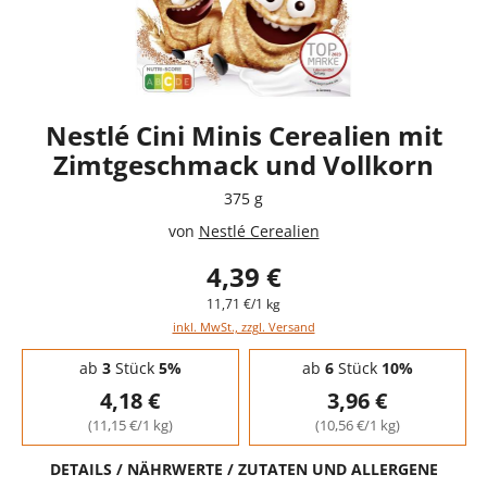
Nestlé Cini Minis Cerealien mit
Zimtgeschmack und Vollkorn
375 g
von
Nestlé Cerealien
4,39 €
11,71 €/1 kg
inkl. MwSt., zzgl. Versand
Staffelpreise - Mengenrabatt
ab
3
Stück
5%
ab
6
Stück
10%
4,18 €
3,96 €
(11,15 €/1 kg)
(10,56 €/1 kg)
DETAILS / NÄHRWERTE / ZUTATEN UND ALLERGENE