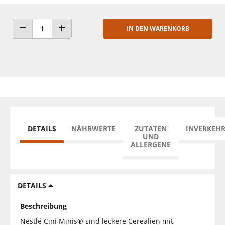
IN DEN WARENKORB
ANZAHL VERRINGERN
ANZAHL ERHÖHEN
DETAILS
NÄHRWERTE
ZUTATEN
INVERKEH
UND
ALLERGENE
DETAILS
Beschreibung
Nestlé Cini Minis® sind leckere Cerealien mit