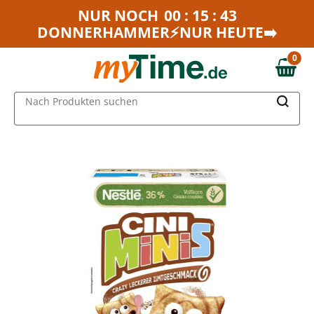
Zum Hauptinhalt springen
NUR NOCH
00 : 15 : 43
DONNERHAMMER⚡NUR HEUTE➡️
Zur Navigation springen
Zur Suche springen
0
0,00 €
MAIN MENU
Nach Produkten suchen