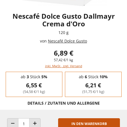
Nescafé Dolce Gusto Dallmayr
Crema d'Oro
120 g
von
Nescafé Dolce Gusto
6,89 €
57,42 €/1 kg
inkl. MwSt., zzgl. Versand
Staffelpreise - Mengenrabatt
ab
3
Stück
5%
ab
6
Stück
10%
6,55 €
6,21 €
(54,58 €/1 kg)
(51,75 €/1 kg)
DETAILS / ZUTATEN UND ALLERGENE
IN DEN WARENKORB