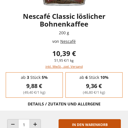
Nescafé Classic löslicher
Bohnenkaffee
200 g
von
Nescafé
10,39 €
51,95 €/1 kg
inkl. MwSt., zzgl. Versand
Staffelpreise - Mengenrabatt
ab
3
Stück
5%
ab
6
Stück
10%
9,88 €
9,36 €
(49,40 €/1 kg)
(46,80 €/1 kg)
DETAILS / ZUTATEN UND ALLERGENE
IN DEN WARENKORB