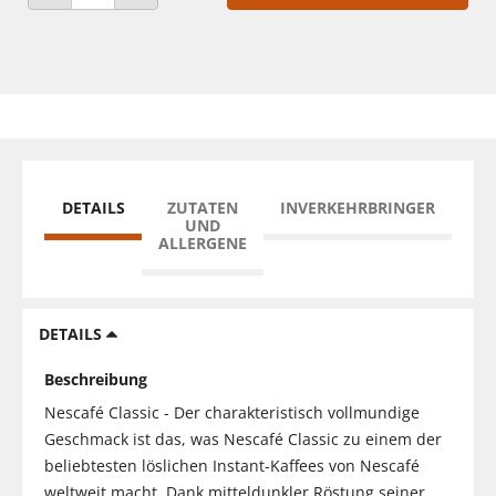
ANZAHL VERRINGERN
ANZAHL ERHÖHEN
DETAILS
ZUTATEN
INVERKEHRBRINGER
UND
ALLERGENE
DETAILS
Beschreibung
Nescafé Classic - Der charakteristisch vollmundige
Geschmack ist das, was Nescafé Classic zu einem der
beliebtesten löslichen Instant-Kaffees von Nescafé
weltweit macht. Dank mitteldunkler Röstung seiner