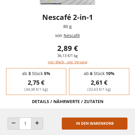
Nescafé 2-in-1
80 g
von
Nescafé
2,89 €
36,13 €/1 kg
inkl. MwSt., zzgl. Versand
Staffelpreise - Mengenrabatt
ab
3
Stück
5%
ab
6
Stück
10%
2,75 €
2,61 €
(34,38 €/1 kg)
(32,63 €/1 kg)
DETAILS / NÄHRWERTE / ZUTATEN
IN DEN WARENKORB
ANZAHL VERRINGERN
ANZAHL ERHÖHEN