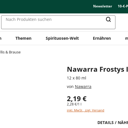
Newsletter
10-€-
Nach Produkten suchen
n
Themen
Spirituosen-Welt
Ernähren
m
llis & Brause
Nawarra Frostys 
12 x 80 ml
von
Nawarra
2,19 €
2,28 €/1 l
inkl. MwSt., zzgl. Versand
DETAILS / NÄ