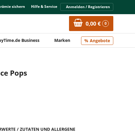
Prämie sichern
Hilfe & Service
Anmelden / Registrieren
0,00 €
0
yTime.de Business
Marken
Angebote
Ice Pops
HRWERTE / ZUTATEN UND ALLERGENE