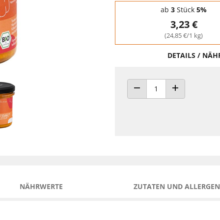
Staffelpreise - Mengenrabatt
ab
3
Stück
5%
3,23 €
(24,85 €/1 kg)
DETAILS / NÄ
ANZAHL VERRINGERN
ANZAHL ERHÖH
NÄHRWERTE
ZUTATEN UND ALLERGEN