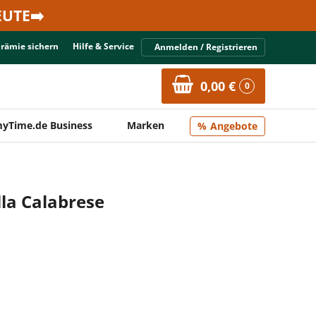
UTE➡️
Prämie sichern
Hilfe & Service
Anmelden / Registrieren
0,00 €
0
yTime.de Business
Marken
Angebote
lla Calabrese