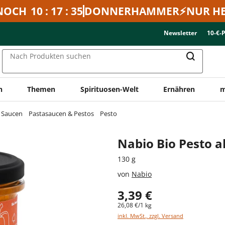
NOCH
10 : 17 : 35
DONNERHAMMER⚡NUR HE
Newsletter
10-€-
Nach Produkten suchen
n
Themen
Spirituosen-Welt
Ernähren
m
& Saucen
Pastasaucen & Pestos
Pesto
Nabio Bio Pesto a
130 g
von
Nabio
3,39 €
26,08 €/1 kg
inkl. MwSt., zzgl. Versand