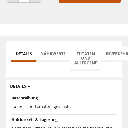
ANZAHL VERRINGERN
ANZAHL ERHÖHEN
DETAILS
NÄHRWERTE
ZUTATEN
INVERKEH
UND
ALLERGENE
DETAILS
Beschreibung
Italienische Tomaten, geschält.
Haltbarkeit & Lagerung