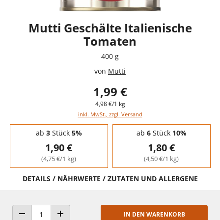
Mutti Geschälte Italienische
Tomaten
400 g
von
Mutti
1,99 €
4,98 €/1 kg
inkl. MwSt., zzgl. Versand
Staffelpreise - Mengenrabatt
ab
3
Stück
5%
ab
6
Stück
10%
1,90 €
1,80 €
(4,75 €/1 kg)
(4,50 €/1 kg)
DETAILS / NÄHRWERTE / ZUTATEN UND ALLERGENE
IN DEN WARENKORB