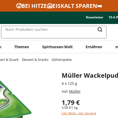
🥵BEI HITZE🥶EISKALT SPAREN➡️
Newsletter
10-€-
Nach Produkten suchen
n
Themen
Spirituosen-Welt
Ernähren
m
sert & Quark
Dessert & Snacks
Götterspeise
Müller Wackelpu
4 x 125 g
von
Müller
1,79 €
3,58 €/1 kg
inkl. MwSt., zzgl. Versand