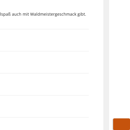
lspaß auch mit Waldmeistergeschmack gibt.
WARE