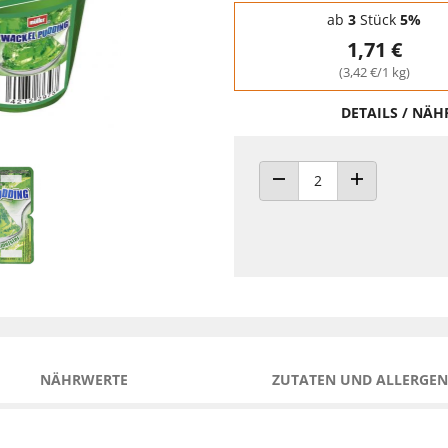
Staffelpreise - Mengenrabatt
ab
3
Stück
5%
1,71 €
(3,42 €/1 kg)
DETAILS / NÄ
ANZAHL VERRINGERN
ANZAHL ERHÖH
NÄHRWERTE
ZUTATEN UND ALLERGEN