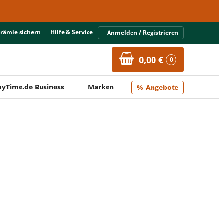
Prämie sichern
Hilfe & Service
Anmelden / Registrieren
0,00 €
0
yTime.de Business
Marken
Angebote
t