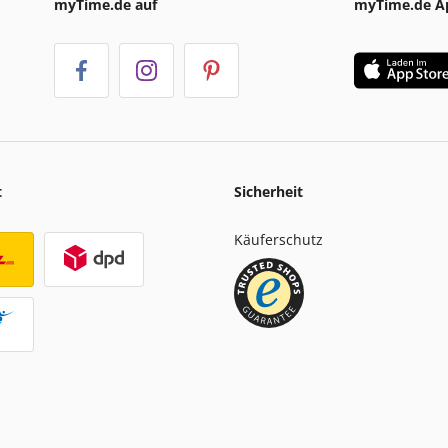
myTime.de auf
myTime.de A
t
Sicherheit
Käuferschutz