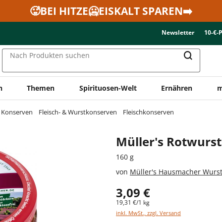
🥵BEI HITZE🥶EISKALT SPAREN➡️
Newsletter
10-€-
Nach Produkten suchen
n
Themen
Spirituosen-Welt
Ernähren
m
& Konserven
Fleisch- & Wurstkonserven
Fleischkonserven
Müller's Rotwurst
160 g
von
Müller's Hausmacher Wurs
3,09 €
19,31 €/1 kg
inkl. MwSt., zzgl. Versand