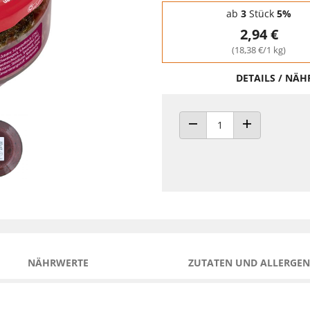
Staffelpreise - Mengenrabatt
ab
3
Stück
5%
2,94 €
(18,38 €/1 kg)
DETAILS / NÄ
ANZAHL VERRINGERN
ANZAHL ERHÖH
NÄHRWERTE
ZUTATEN UND ALLERGEN