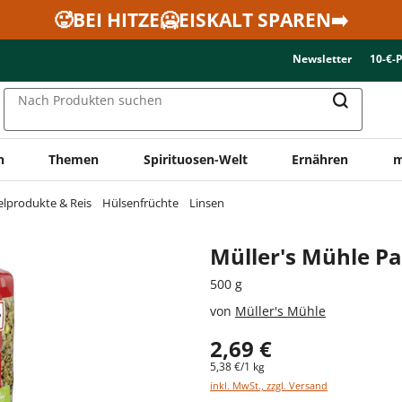
🥵BEI HITZE🥶EISKALT SPAREN➡️
Newsletter
10-€-
Nach Produkten suchen
n
Themen
Spirituosen-Welt
Ernähren
m
elprodukte & Reis
Hülsenfrüchte
Linsen
Müller's Mühle Pa
500 g
von
Müller's Mühle
2,69 €
5,38 €/1 kg
inkl. MwSt., zzgl. Versand