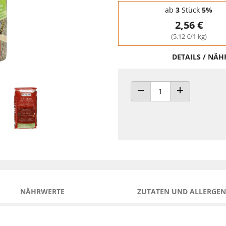
Staffelpreise - Mengenrabatt
ab
3
Stück
5%
2,56 €
(5,12 €/1 kg)
DETAILS / NÄ
ANZAHL VERRINGERN
ANZAHL ERHÖH
NÄHRWERTE
ZUTATEN UND ALLERGEN