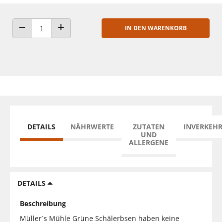
IN DEN WARENKORB
ANZAHL VERRINGERN
ANZAHL ERHÖHEN
DETAILS
NÄHRWERTE
ZUTATEN
INVERKEH
UND
ALLERGENE
DETAILS
Beschreibung
Müller´s Mühle Grüne Schälerbsen haben keine