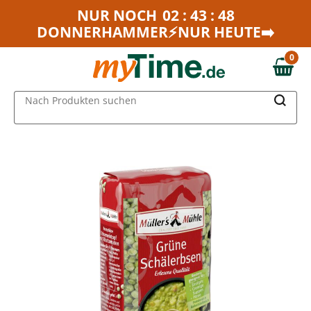
Zum Hauptinhalt springen
NUR NOCH
02 : 43 : 48
DONNERHAMMER⚡NUR HEUTE➡️
Zur Navigation springen
Zur Suche springen
0
0,00 €
MAIN MENU
Nach Produkten suchen