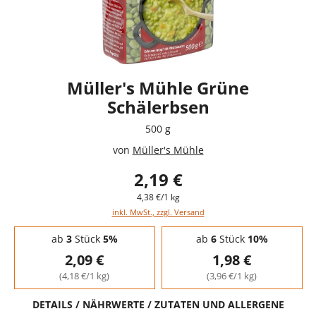
Müller's Mühle Grüne
Schälerbsen
500 g
von
Müller's Mühle
2,19 €
4,38 €/1 kg
inkl. MwSt., zzgl. Versand
Staffelpreise - Mengenrabatt
ab
3
Stück
5%
ab
6
Stück
10%
2,09 €
1,98 €
(4,18 €/1 kg)
(3,96 €/1 kg)
DETAILS / NÄHRWERTE / ZUTATEN UND ALLERGENE