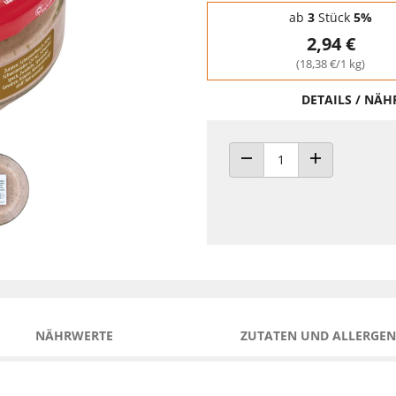
Staffelpreise - Mengenrabatt
ab
3
Stück
5%
2,94 €
(18,38 €/1 kg)
DETAILS / NÄ
ANZAHL VERRINGERN
ANZAHL ERHÖH
NÄHRWERTE
ZUTATEN UND ALLERGEN