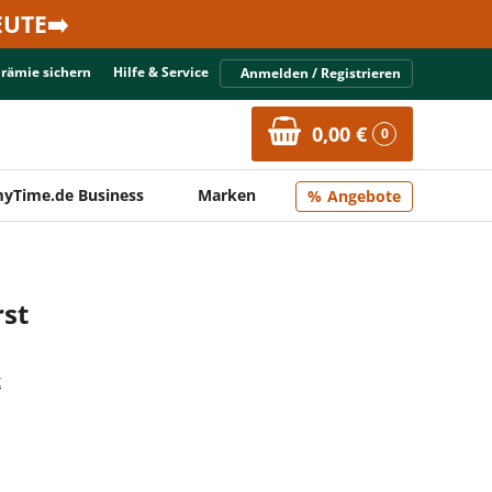
UTE➡️
Prämie sichern
Hilfe & Service
Anmelden / Registrieren
0,00 €
0
yTime.de Business
Marken
Angebote
rst
t