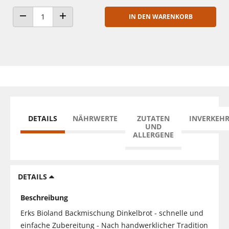
IN DEN WARENKORB
ANZAHL VERRINGERN
ANZAHL ERHÖHEN
DETAILS
NÄHRWERTE
ZUTATEN
INVERKEH
UND
ALLERGENE
DETAILS
Beschreibung
Erks Bioland Backmischung Dinkelbrot - schnelle und
einfache Zubereitung - Nach handwerklicher Tradition