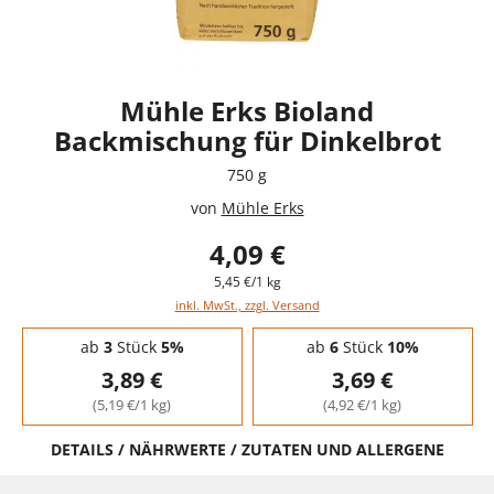
Mühle Erks Bioland
Backmischung für Dinkelbrot
750 g
von
Mühle Erks
4,09 €
5,45 €/1 kg
inkl. MwSt., zzgl. Versand
Staffelpreise - Mengenrabatt
ab
3
Stück
5%
ab
6
Stück
10%
3,89 €
3,69 €
(5,19 €/1 kg)
(4,92 €/1 kg)
DETAILS / NÄHRWERTE / ZUTATEN UND ALLERGENE