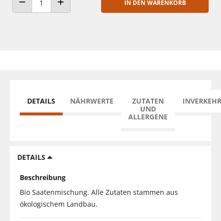
IN DEN WARENKORB
ANZAHL VERRINGERN
ANZAHL ERHÖHEN
DETAILS
NÄHRWERTE
ZUTATEN
INVERKEH
UND
ALLERGENE
DETAILS
Beschreibung
Bio Saatenmischung. Alle Zutaten stammen aus
ökologischem Landbau.