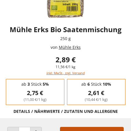
Mühle Erks Bio Saatenmischung
250 g
von
Mühle Erks
2,89 €
11,56 €/1 kg
inkl. MwSt., zzgl. Versand
Staffelpreise - Mengenrabatt
ab
3
Stück
5%
ab
6
Stück
10%
2,75 €
2,61 €
(11,00 €/1 kg)
(10,44 €/1 kg)
DETAILS / NÄHRWERTE / ZUTATEN UND ALLERGENE