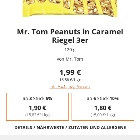
Mr. Tom Peanuts in Caramel
Riegel 3er
120 g
von
Mr. Tom
1,99 €
16,58 €/1 kg
inkl. MwSt., zzgl. Versand
Staffelpreise - Mengenrabatt
ab
3
Stück
5%
ab
6
Stück
10%
1,90 €
1,80 €
(15,83 €/1 kg)
(15,00 €/1 kg)
DETAILS / NÄHRWERTE / ZUTATEN UND ALLERGENE