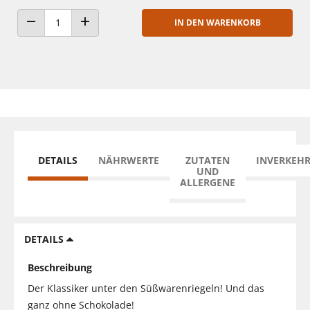
IN DEN WARENKORB
ANZAHL VERRINGERN
ANZAHL ERHÖHEN
DETAILS
NÄHRWERTE
ZUTATEN
INVERKEH
UND
ALLERGENE
DETAILS
Beschreibung
Der Klassiker unter den Süßwarenriegeln! Und das
ganz ohne Schokolade!