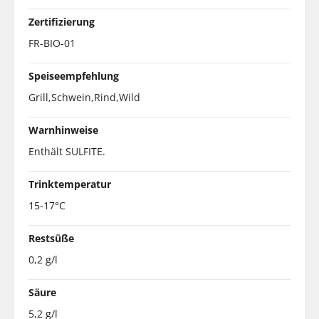
Zertifizierung
FR-BIO-01
Speiseempfehlung
Grill,Schwein,Rind,Wild
Warnhinweise
Enthält SULFITE.
Trinktemperatur
15-17°C
Restsüße
0,2 g/l
Säure
5,2 g/l