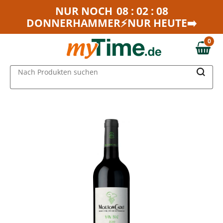
Zum Hauptinhalt springen
NUR NOCH
08 : 02 : 08
DONNERHAMMER⚡NUR HEUTE➡️
Zur Navigation springen
Zur Suche springen
0
0,00 €
MAIN MENU
Nach Produkten suchen