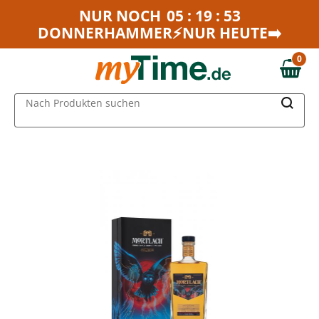
Zum Hauptinhalt springen
NUR NOCH
05 : 19 : 53
DONNERHAMMER⚡NUR HEUTE➡️
Zur Navigation springen
Zur Suche springen
0
0,00 €
MAIN MENU
Nach Produkten suchen