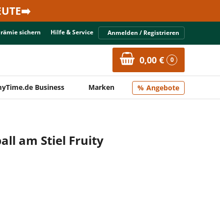
UTE➡️
Prämie sichern
Hilfe & Service
Anmelden / Registrieren
0,00 €
0
yTime.de Business
Marken
Angebote
l am Stiel Fruity