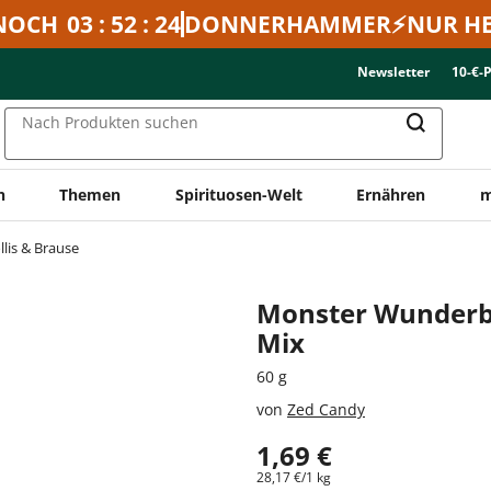
NOCH
03 : 52 : 24
DONNERHAMMER⚡NUR HE
Newsletter
10-€-
Nach Produkten suchen
n
Themen
Spirituosen-Welt
Ernähren
m
llis & Brause
Monster Wunderbal
Mix
60 g
von
Zed Candy
1,69 €
28,17 €/1 kg