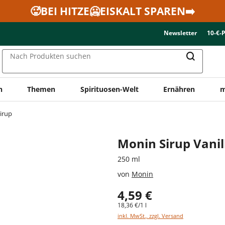
🥵BEI HITZE🥶EISKALT SPAREN➡️
Newsletter
10-€-
Nach Produkten suchen
n
Themen
Spirituosen-Welt
Ernähren
m
irup
Monin Sirup Vani
250 ml
von
Monin
4,59 €
18,36 €/1 l
inkl. MwSt., zzgl. Versand