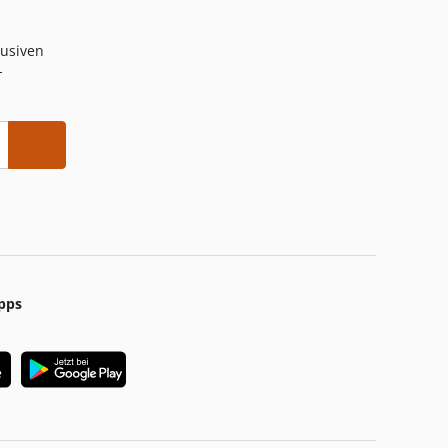
lusiven
-
pps