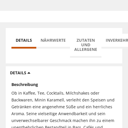
DETAILS
NÄHRWERTE
ZUTATEN
INVERKEH
UND
ALLERGENE
DETAILS
Beschreibung
Ob in Kaffee, Tee, Cocktails, Milchshakes oder
Backwaren, Minin Karamell, verleiht den Speisen und
Getränken eine angenehme Süße und ein herrliches
Aroma. Seine vielseitige Anwendbarkeit und sein
unverwechselbarer Geschmack machen ihn zu einem
unentbehrlichen Bestandteil in Bars, Cafés und