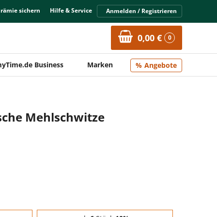
Prämie sichern
Hilfe & Service
Anmelden / Registrieren
0,00 €
0
yTime.de Business
Marken
Angebote
sche Mehlschwitze