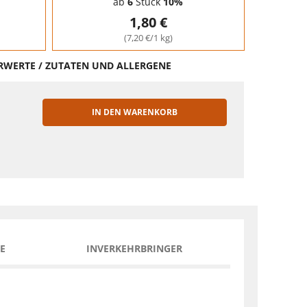
ab
6
Stück
10%
1,80 €
(7,20 €/1 kg)
HRWERTE / ZUTATEN UND ALLERGENE
IN DEN WARENKORB
EN
E
INVERKEHRBRINGER