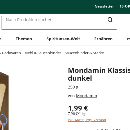
Newsletter
10-€-
Nach Produkten suchen
n
Themen
Spirituosen-Welt
Ernähren
m
 & Backwaren
Mehl & Saucenbinder
Saucenbinder & Stärke
Mondamin Klassi
dunkel
250 g
von
Mondamin
1,99 €
7,96 €/1 kg
inkl. MwSt., zzgl. Versand
Staffelpreise - Mengenrabatt