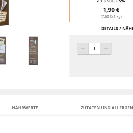
ab
3
Stück
5%
1,90 €
(7,60 €/1 kg)
DETAILS / NÄ
ANZAHL VERRINGERN
ANZAHL ERHÖH
NÄHRWERTE
ZUTATEN UND ALLERGEN