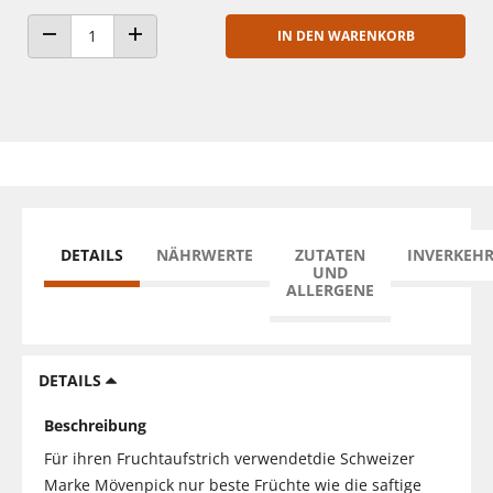
IN DEN WARENKORB
ANZAHL VERRINGERN
ANZAHL ERHÖHEN
DETAILS
NÄHRWERTE
ZUTATEN
INVERKEH
UND
ALLERGENE
DETAILS
Beschreibung
Für ihren Fruchtaufstrich verwendetdie Schweizer
Marke Mövenpick nur beste Früchte wie die saftige