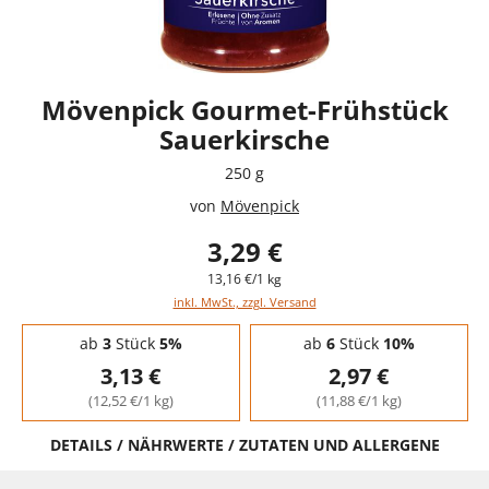
Mövenpick Gourmet-Frühstück
Sauerkirsche
250 g
von
Mövenpick
3,29 €
13,16 €/1 kg
inkl. MwSt., zzgl. Versand
Staffelpreise - Mengenrabatt
ab
3
Stück
5%
ab
6
Stück
10%
3,13 €
2,97 €
(12,52 €/1 kg)
(11,88 €/1 kg)
DETAILS / NÄHRWERTE / ZUTATEN UND ALLERGENE