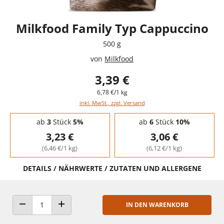
Milkfood Family Typ Cappuccino
500 g
von
Milkfood
3,39 €
6,78 €/1 kg
inkl. MwSt., zzgl. Versand
Staffelpreise - Mengenrabatt
ab
3
Stück
5%
ab
6
Stück
10%
3,23 €
3,06 €
(6,46 €/1 kg)
(6,12 €/1 kg)
DETAILS / NÄHRWERTE / ZUTATEN UND ALLERGENE
IN DEN WARENKORB
ANZAHL VERRINGERN
ANZAHL ERHÖHEN