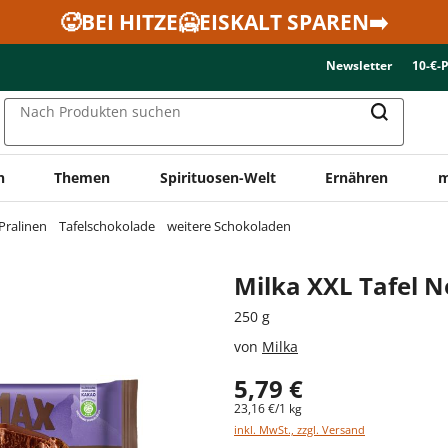
🥵BEI HITZE🥶EISKALT SPAREN➡️
Newsletter
10-€-
Nach Produkten suchen
n
Themen
Spirituosen-Welt
Ernähren
m
Pralinen
Tafelschokolade
weitere Schokoladen
Milka XXL Tafel N
250 g
von
Milka
5,79 €
23,16 €/1 kg
inkl. MwSt., zzgl. Versand