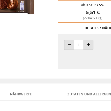
Staffelpreise - Mengenrabatt
ab
3
Stück
5%
5,51 €
(22,04 €/1 kg)
DETAILS / NÄ
ANZAHL VERRINGERN
ANZAHL ERHÖH
NÄHRWERTE
ZUTATEN UND ALLERGEN