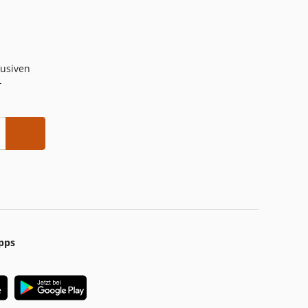
lusiven
-
pps