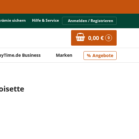
Prämie sichern
Hilfe & Service
Anmelden / Registrieren
0,00 €
0
yTime.de Business
Marken
Angebote
oisette