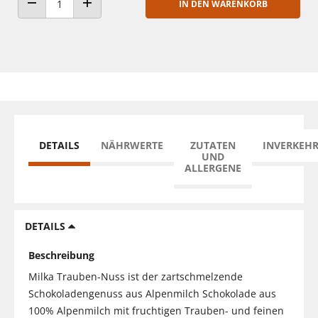
IN DEN WARENKORB
ANZAHL VERRINGERN
ANZAHL ERHÖHEN
DETAILS
NÄHRWERTE
ZUTATEN
INVERKEH
UND
ALLERGENE
DETAILS
Beschreibung
Milka Trauben-Nuss ist der zartschmelzende
Schokoladengenuss aus Alpenmilch Schokolade aus
100% Alpenmilch mit fruchtigen Trauben- und feinen