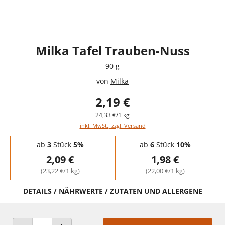
Milka Tafel Trauben-Nuss
90 g
von
Milka
2,19 €
24,33 €/1 kg
inkl. MwSt., zzgl. Versand
Staffelpreise - Mengenrabatt
ab
3
Stück
5%
ab
6
Stück
10%
2,09 €
1,98 €
(23,22 €/1 kg)
(22,00 €/1 kg)
DETAILS / NÄHRWERTE / ZUTATEN UND ALLERGENE