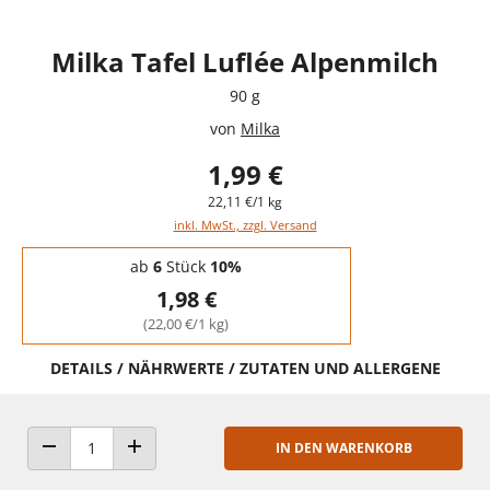
Milka Tafel Luflée Alpenmilch
90 g
von
Milka
1,99 €
22,11 €/1 kg
inkl. MwSt., zzgl. Versand
Staffelpreise - Mengenrabatt
ab
6
Stück
10%
1,98 €
(22,00 €/1 kg)
DETAILS / NÄHRWERTE / ZUTATEN UND ALLERGENE
IN DEN WARENKORB
ANZAHL VERRINGERN
ANZAHL ERHÖHEN