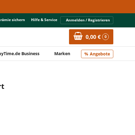
Prämie sichern
Hilfe & Service
Anmelden / Registrieren
0,00 €
0
yTime.de Business
Marken
Angebote
rt