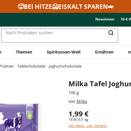
🥵BEI HITZE🥶EISKALT SPAREN➡️
Newsletter
10-€-
Nach Produkten suchen
n
Themen
Spirituosen-Welt
Ernähren
m
Pralinen
Tafelschokolade
Joghurtschokolade
Milka Tafel Joghu
100 g
von
Milka
1,99 €
19,90 €/1 kg
inkl. MwSt., zzgl. Versand