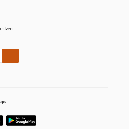
lusiven
-
pps