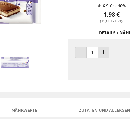
Staffelpreise - Mengenrabatt
ab
6
Stück
10%
1,98 €
(19,80 €/1 kg)
DETAILS / NÄ
ANZAHL VERRINGERN
ANZAHL ERHÖH
NÄHRWERTE
ZUTATEN UND ALLERGEN