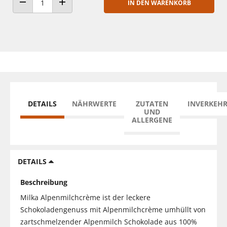
IN DEN WARENKORB
ANZAHL VERRINGERN
ANZAHL ERHÖHEN
DETAILS
NÄHRWERTE
ZUTATEN
INVERKEH
UND
ALLERGENE
DETAILS
Beschreibung
Milka Alpenmilchcrème ist der leckere
Schokoladengenuss mit Alpenmilchcrème umhüllt von
zartschmelzender Alpenmilch Schokolade aus 100%