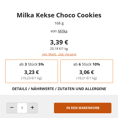
Milka Kekse Choco Cookies
168 g
von
Milka
3,39 €
20,18 €/1 kg
inkl. MwSt., zzgl. Versand
Staffelpreise - Mengenrabatt
ab
3
Stück
5%
ab
6
Stück
10%
3,23 €
3,06 €
(19,23 €/1 kg)
(18,21 €/1 kg)
DETAILS / NÄHRWERTE / ZUTATEN UND ALLERGENE
IN DEN WARENKORB
ANZAHL VERRINGERN
ANZAHL ERHÖHEN