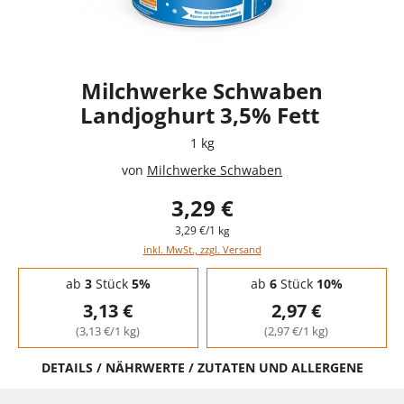
Milchwerke Schwaben
Landjoghurt 3,5% Fett
1 kg
von
Milchwerke Schwaben
3,29 €
3,29 €/1 kg
inkl. MwSt., zzgl. Versand
Staffelpreise - Mengenrabatt
ab
3
Stück
5%
ab
6
Stück
10%
3,13 €
2,97 €
(3,13 €/1 kg)
(2,97 €/1 kg)
DETAILS / NÄHRWERTE / ZUTATEN UND ALLERGENE