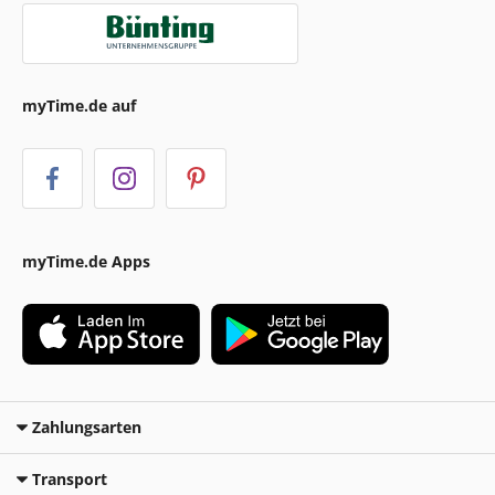
myTime.de auf
myTime.de Apps
Zahlungsarten
Transport