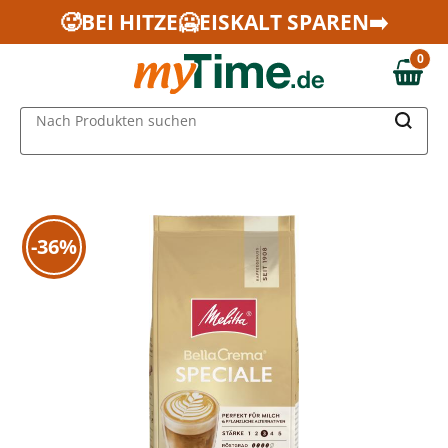
Zum Hauptinhalt springen
🥵BEI HITZE🥶EISKALT SPAREN➡️
Zur Navigation springen
0
Zur Suche springen
0,00 €
MAIN MENU
Nach Produkten suchen
-36%