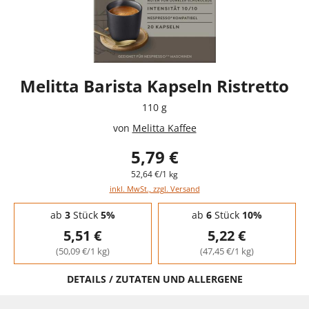
Melitta Barista Kapseln Ristretto
110 g
von
Melitta Kaffee
5,79 €
52,64 €/1 kg
inkl. MwSt., zzgl. Versand
Staffelpreise - Mengenrabatt
ab
3
Stück
5%
ab
6
Stück
10%
5,51 €
5,22 €
(50,09 €/1 kg)
(47,45 €/1 kg)
DETAILS / ZUTATEN UND ALLERGENE