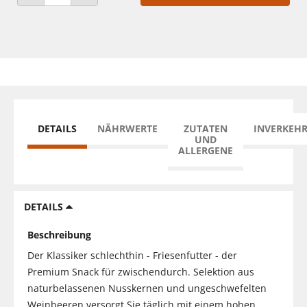
ANZAHL VERRINGERN
ANZAHL ERHÖHEN
DETAILS
NÄHRWERTE
ZUTATEN
INVERKEH
UND
ALLERGENE
DETAILS
Beschreibung
Der Klassiker schlechthin - Friesenfutter - der
Premium Snack für zwischendurch. Selektion aus
naturbelassenen Nusskernen und ungeschwefelten
Weinbeeren versorgt Sie täglich mit einem hohen