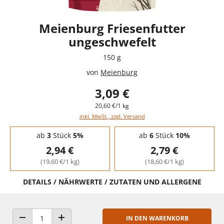
Meienburg Friesenfutter
ungeschwefelt
150 g
von
Meienburg
3,09 €
20,60 €/1 kg
inkl. MwSt., zzgl. Versand
Staffelpreise - Mengenrabatt
ab
3
Stück
5%
ab
6
Stück
10%
2,94 €
2,79 €
(19,60 €/1 kg)
(18,60 €/1 kg)
DETAILS / NÄHRWERTE / ZUTATEN UND ALLERGENE
IN DEN WARENKORB