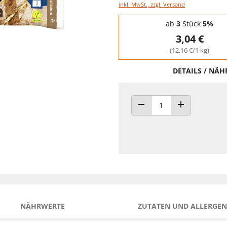
inkl. MwSt., zzgl. Versand
Staffelpreise - Mengenrabatt
ab
3
Stück
5%
3,04 €
(12,16 €/1 kg)
DETAILS / NÄ
ANZAHL VERRINGERN
ANZAHL ERHÖH
NÄHRWERTE
ZUTATEN UND ALLERGEN