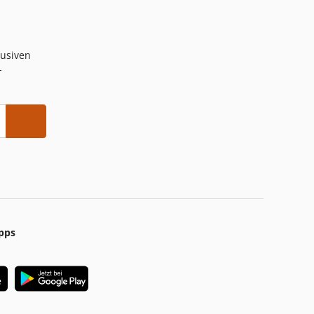
lusiven
-
pps