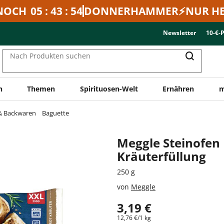
NOCH
05 : 43 : 54
DONNERHAMMER⚡NUR HE
Newsletter
10-€-
Nach Produkten suchen
n
Themen
Spirituosen-Welt
Ernähren
m
 & Backwaren
Baguette
Meggle Steinofen 
Kräuterfüllung
250 g
von
Meggle
3,19 €
12,76 €/1 kg