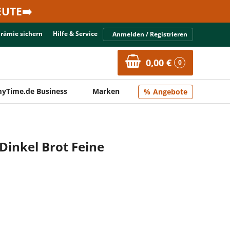
UTE➡️
Prämie sichern
Hilfe & Service
Anmelden / Registrieren
0,00 €
0
yTime.de Business
Marken
Angebote
Dinkel Brot Feine