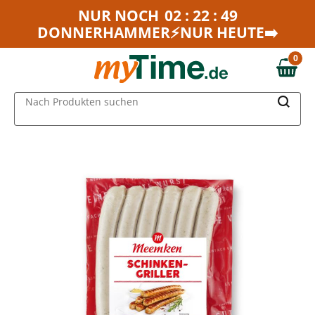
Zum Hauptinhalt springen
NUR NOCH
02 : 22 : 49
DONNERHAMMER⚡NUR HEUTE➡️
Zur Navigation springen
Zur Suche springen
0
0,00 €
MAIN MENU
Nach Produkten suchen