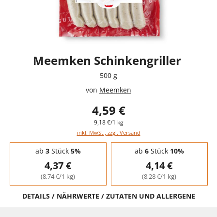
Meemken Schinkengriller
500 g
von
Meemken
4,59 €
9,18 €/1 kg
inkl. MwSt., zzgl. Versand
Staffelpreise - Mengenrabatt
ab
3
Stück
5%
ab
6
Stück
10%
4,37 €
4,14 €
(8,74 €/1 kg)
(8,28 €/1 kg)
DETAILS / NÄHRWERTE / ZUTATEN UND ALLERGENE