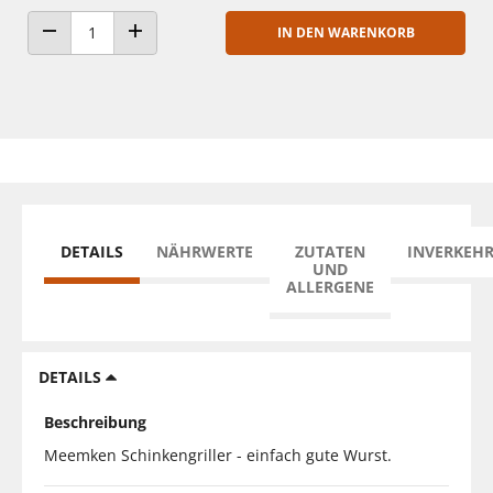
IN DEN WARENKORB
ANZAHL VERRINGERN
ANZAHL ERHÖHEN
DETAILS
NÄHRWERTE
ZUTATEN
INVERKEH
UND
ALLERGENE
DETAILS
Beschreibung
Meemken Schinkengriller - einfach gute Wurst.