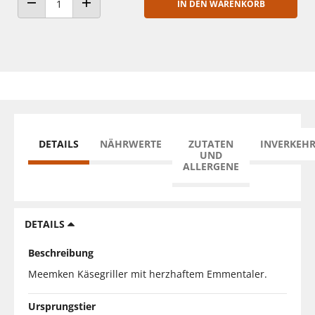
IN DEN WARENKORB
ANZAHL VERRINGERN
ANZAHL ERHÖHEN
DETAILS
NÄHRWERTE
ZUTATEN
INVERKEH
UND
ALLERGENE
DETAILS
Beschreibung
Meemken Käsegriller mit herzhaftem Emmentaler.
Ursprungstier