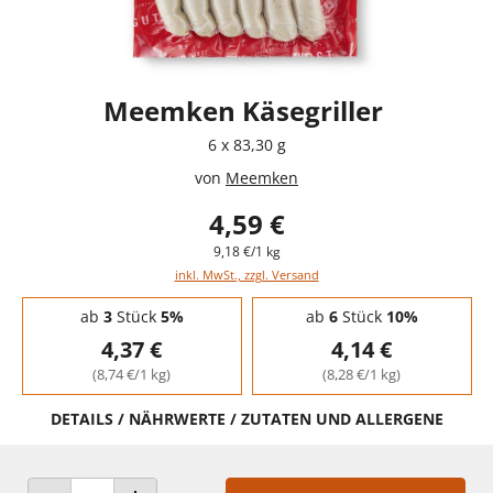
Meemken Käsegriller
6 x 83,30 g
von
Meemken
4,59 €
9,18 €/1 kg
inkl. MwSt., zzgl. Versand
Staffelpreise - Mengenrabatt
ab
3
Stück
5%
ab
6
Stück
10%
4,37 €
4,14 €
(8,74 €/1 kg)
(8,28 €/1 kg)
DETAILS / NÄHRWERTE / ZUTATEN UND ALLERGENE