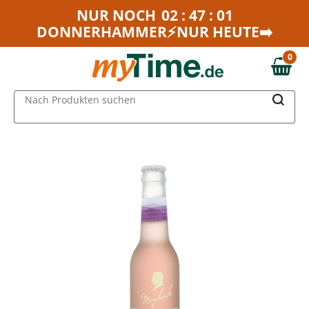
Zum Hauptinhalt springen
NUR NOCH
02 : 47 : 01
DONNERHAMMER⚡NUR HEUTE➡️
Zur Navigation springen
Zur Suche springen
0
0,00 €
MAIN MENU
Nach Produkten suchen