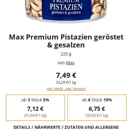
Max Premium Pistazien geröstet
& gesalzen
225 g
von
Max
7,49 €
33,29 €/1 kg
inkl. MwSt., zzgl. Versand
Staffelpreise - Mengenrabatt
ab
3
Stück
5%
ab
6
Stück
10%
7,12 €
6,75 €
(31,64 €/1 kg)
(30,00 €/1 kg)
DETAILS / NÄHRWERTE / ZUTATEN UND ALLERGENE