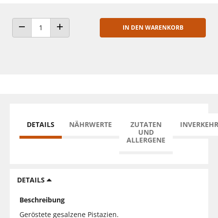
IN DEN WARENKORB
ANZAHL VERRINGERN
ANZAHL ERHÖHEN
DETAILS
NÄHRWERTE
ZUTATEN
INVERKEH
UND
ALLERGENE
DETAILS
Beschreibung
Geröstete gesalzene Pistazien.