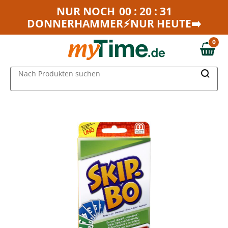
Zum Hauptinhalt springen
NUR NOCH
00 : 20 : 31
DONNERHAMMER⚡NUR HEUTE➡️
Zur Navigation springen
Zur Suche springen
0
0,00 €
MAIN MENU
Nach Produkten suchen