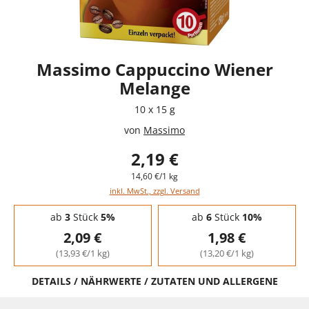
Massimo Cappuccino Wiener
Melange
10 x 15 g
von
Massimo
2,19 €
14,60 €/1 kg
inkl. MwSt., zzgl. Versand
Staffelpreise - Mengenrabatt
ab
3
Stück
5%
ab
6
Stück
10%
2,09 €
1,98 €
(13,93 €/1 kg)
(13,20 €/1 kg)
DETAILS / NÄHRWERTE / ZUTATEN UND ALLERGENE