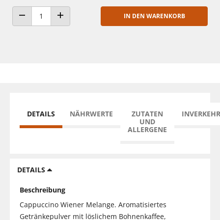
IN DEN WARENKORB
ANZAHL VERRINGERN
ANZAHL ERHÖHEN
DETAILS
NÄHRWERTE
ZUTATEN
INVERKEH
UND
ALLERGENE
DETAILS
Beschreibung
Cappuccino Wiener Melange. Aromatisiertes
Getränkepulver mit löslichem Bohnenkaffee,