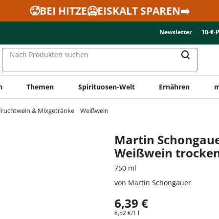
🥵BEI HITZE🥶EISKALT SPAREN➡️
Newsletter
10-€-
Nach Produkten suchen
n
Themen
Spirituosen-Welt
Ernähren
m
Fruchtwein & Mixgetränke
Weißwein
Martin Schongau
Weißwein trocke
750 ml
von
Martin Schongauer
6,39 €
8,52 €/1 l