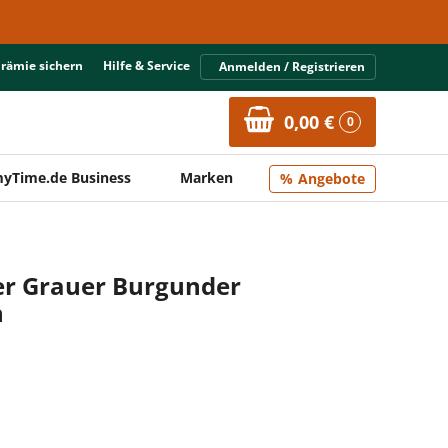
Prämie sichern
Hilfe & Service
Anmelden / Registrieren
0,00 €
0
yTime.de Business
Marken
Angebote
er Grauer Burgunder
n